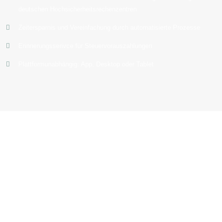
deutschen Hochsicherheitsrechenzentren
Zeitersparnis und Vereinfachung durch automatisierte Prozesse
Erinnerungsserivce für Steuervorauszahlungen
Plattformunabhängig: App, Desktop oder Tablet
Äußerst kompetenter Chef und ebenso kompetente 
Komplikationen und auf Ebene eines respektvollen "
Federlesens eingegangen und alles wird prompt erledigt. Al
Steuerberater gefunden, der all unseren Ansprüchen (E-
Zusammenarbeit, wir fr